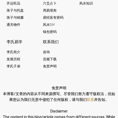
开运旺品
六爻占卜
风水知识
珠子与托盘
周易堪舆
珠子与锦囊
易经富有密码
通关物件
风水DIY
钱包密码
李氏易学
联系我们
李氏简介
咨询
发展历程
音频下载
李氏子弟
免责声明
免责声明
本博客/文章的内容从不同来源撰写。
尽管我们努力遵守版权法，
但如
果您认为我们无意中侵犯了任何版权，请与我们
联系
并告知。
Disclaimer
The content in this blog/article comes from different sources. While