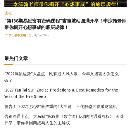
课程
“第138期易经富有密码课程”吉隆坡站圆满开举！李淙翰老师
带你揭开心想事成的底层规律！
BY
李氏易学主编
July 14, 2026
最热门文章
“2027属鼠运势”大盘点！刚躲过大风大浪，今年又遇害太岁怎么
破？
‘2027 Fan Tai Sui’: Zodiac Predictions & Best Remedies for the
Year of the Fire Sheep
警告！“2027犯太岁”最严重的4大生肖：不化解恐面临破财危机！
告别沟通卡点！大马站“第39期《数字奇门.你的沟通看牌权》”圆满
开举，带你拿回商战与人生的主导权！