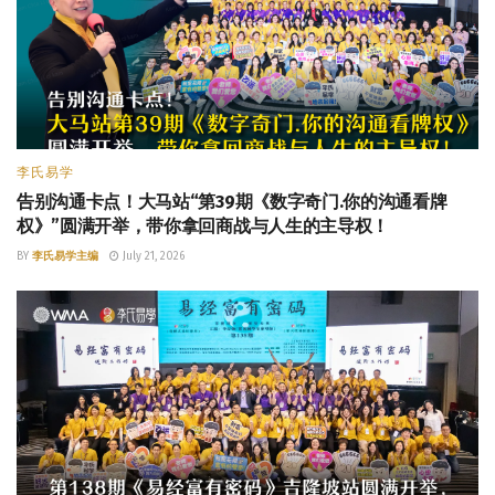
李氏易学
告别沟通卡点！大马站“第39期《数字奇门.你的沟通看牌
权》”圆满开举，带你拿回商战与人生的主导权！
BY
李氏易学主编
July 21, 2026