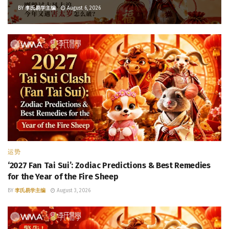
BY
李氏易学主编
August 6, 2026
运势
‘2027 Fan Tai Sui’: Zodiac Predictions & Best Remedies
for the Year of the Fire Sheep
BY
李氏易学主编
August 3, 2026