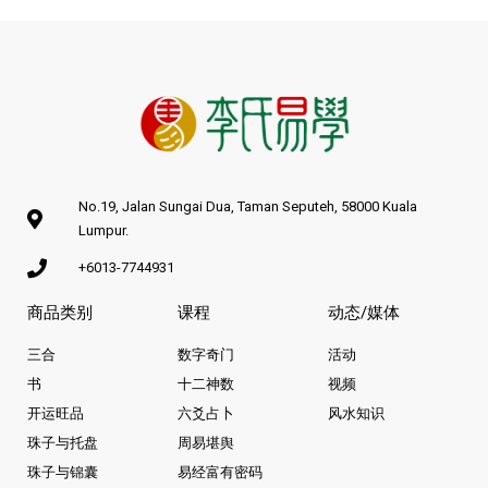
No.19, Jalan Sungai Dua, Taman Seputeh, 58000 Kuala
Lumpur.
+6013-7744931
商品类别
课程
动态/媒体
三合
数字奇门
活动
书
十二神数
视频
开运旺品
六爻占卜
风水知识
珠子与托盘
周易堪舆
珠子与锦囊
易经富有密码