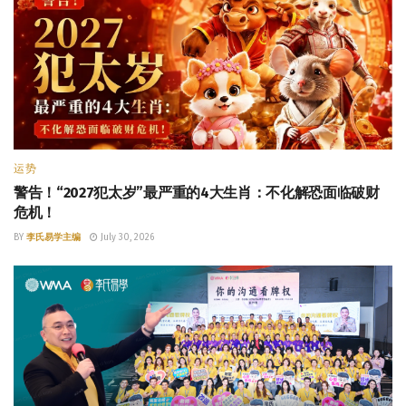
运势
警告！“2027犯太岁”最严重的4大生肖：不化解恐面临破财
危机！
BY
李氏易学主编
July 30, 2026