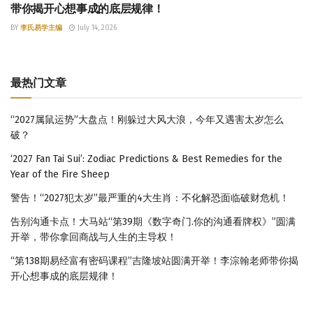
带你揭开心想事成的底层规律！
BY
李氏易学主编
July 14, 2026
最热门文章
“2027属鼠运势”大盘点！刚躲过大风大浪，今年又遇害太岁怎么
破？
‘2027 Fan Tai Sui’: Zodiac Predictions & Best Remedies for the
Year of the Fire Sheep
警告！“2027犯太岁”最严重的4大生肖：不化解恐面临破财危机！
告别沟通卡点！大马站“第39期《数字奇门.你的沟通看牌权》”圆满
开举，带你拿回商战与人生的主导权！
“第138期易经富有密码课程”吉隆坡站圆满开举！李淙翰老师带你揭
开心想事成的底层规律！