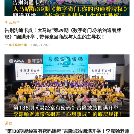
李氏易学
告别沟通卡点！大马站“第39期《数字奇门.你的沟通看牌
权》”圆满开举，带你拿回商战与人生的主导权！
BY
李氏易学主编
July 21, 2026
课程
“第138期易经富有密码课程”吉隆坡站圆满开举！李淙翰老师