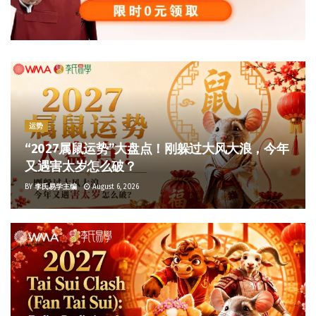
运势
“2027属鼠运势”大盘点！刚躲过大风大浪，今年
又遇害太岁怎么破？
BY
李氏易学主编
August 6, 2026