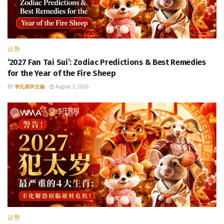
运势
‘2027 Fan Tai Sui’: Zodiac Predictions & Best Remedies
for the Year of the Fire Sheep
BY
李氏易学主编
August 3, 2026
运势