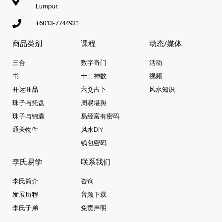
Lumpur.
+6013-7744931
商品类别
课程
动态/媒体
三合
数字奇门
活动
书
十二神数
视频
开运旺品
六爻占卜
风水知识
珠子与托盘
周易堪舆
珠子与锦囊
易经富有密码
通关物件
风水DIY
钱包密码
李氏易学
联系我们
李氏简介
咨询
发展历程
音频下载
李氏子弟
免责声明