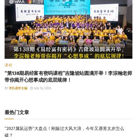
课程
“第138期易经富有密码课程”吉隆坡站圆满开举！李淙翰老师
带你揭开心想事成的底层规律！
BY
李氏易学主编
July 14, 2026
最热门文章
“2027属鼠运势”大盘点！刚躲过大风大浪，今年又遇害太岁怎么
破？