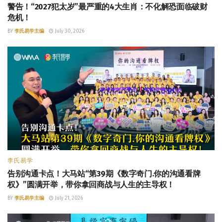
警告！“2027犯太岁”最严重的4大生肖：不化解恐面临破财
危机！
BY
李氏易学主编
July 30, 2026
李氏易学
告别沟通卡点！大马站“第39期《数字奇门.你的沟通看牌
权》”圆满开举，带你拿回商战与人生的主导权！
BY
李氏易学主编
July 21, 2026