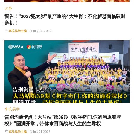
运势
警告！“2027犯太岁”最严重的4大生肖：不化解恐面临破财
危机！
BY
李氏易学主编
July 30, 2026
李氏易学
告别沟通卡点！大马站“第39期《数字奇门.你的沟通看牌
权》”圆满开举，带你拿回商战与人生的主导权！
BY
李氏易学主编
July 21, 2026