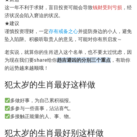
这一年不利于求财，盲目投资可能会导致
钱财受到亏损
，经
济状况会陷入窘迫的状况。
★建议
谨慎投资理财，一定
存有戒备之心
并提防身边的小人，避免
坠入陷阱。积极听取贵人的意见，可能对你有所启发～
老实说，就算你的生肖进入这个名单，也不要太过忧虑，因
为现在我们要share给你
趋吉避凶的分别三个重点
，有助你
的运势越来越顺哦！
犯太岁的生肖最好这样做
多做好事，为自己累积福报。
多参与一些喜事，沾沾喜气。
多接触正能量的人、事、物。
犯太岁的生肖最好别这样做