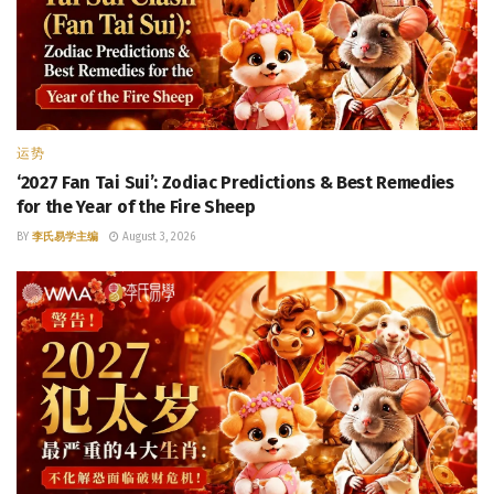
运势
‘2027 Fan Tai Sui’: Zodiac Predictions & Best Remedies
for the Year of the Fire Sheep
BY
李氏易学主编
August 3, 2026