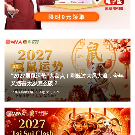
运势
“2027属鼠运势”大盘点！刚躲过大风大浪，今年
又遇害太岁怎么破？
BY
李氏易学主编
August 6, 2026