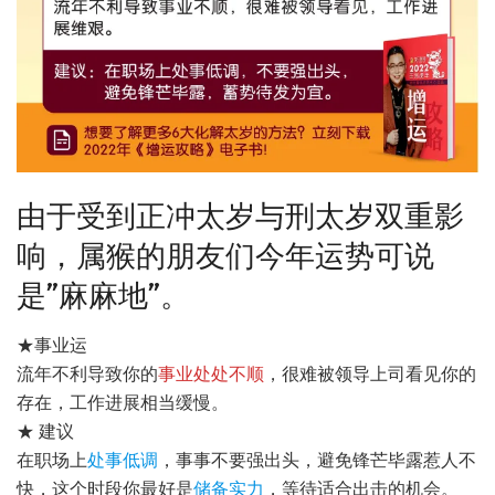
由于受到正冲太岁与刑太岁双重影
响，属猴的朋友们今年运势可说
是”麻麻地”。
★事业运
流年不利导致你的
事业处处不顺
，很难被领导上司看见你的
存在，工作进展相当缓慢。
★ 建议
在职场上
处事低调
，事事不要强出头，避免锋芒毕露惹人不
快，这个时段你最好是
储备实力
，等待适合出击的机会。