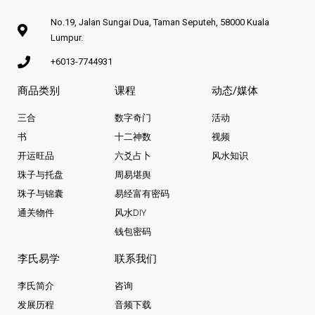
No.19, Jalan Sungai Dua, Taman Seputeh, 58000 Kuala
Lumpur.
+6013-7744931
商品类别
课程
动态/媒体
三合
数字奇门
活动
书
十二神数
视频
开运旺品
六爻占卜
风水知识
珠子与托盘
周易堪舆
珠子与锦囊
易经富有密码
通关物件
风水DIY
钱包密码
李氏易学
联系我们
李氏简介
咨询
发展历程
音频下载