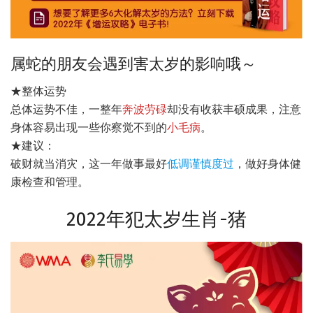
属蛇的朋友会遇到害太岁的影响哦～
★整体运势
总体运势不佳，一整年
奔波劳碌
却没有收获丰硕成果，注意
身体容易出现一些你察觉不到的
小毛病
。
★建议：
破财就当消灾，这一年做事最好
低调谨慎度过
，做好身体健
康检查和管理。
2022年犯太岁生肖-猪