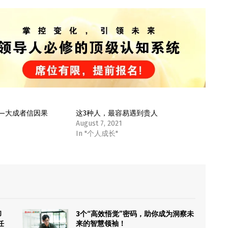
—大成者信因果
这3种人，最容易遇到贵人
August 7, 2021
In "个人成长"
却
3个“高效悟觉”密码，助你成为洞察未
任
来的智慧领袖！