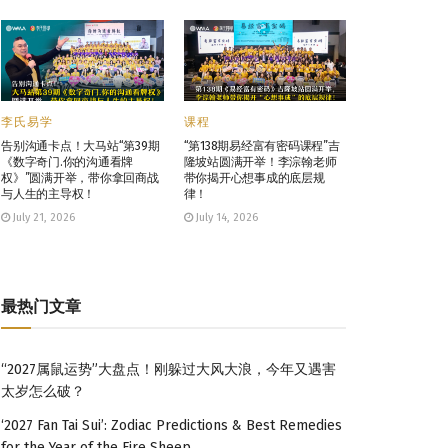
李氏易学
课程
告别沟通卡点！大马站“第39期
“第138期易经富有密码课程”吉
《数字奇门.你的沟通看牌
隆坡站圆满开举！李淙翰老师
权》”圆满开举，带你拿回商战
带你揭开心想事成的底层规
与人生的主导权！
律！
July 21, 2026
July 14, 2026
最热门文章
“2027属鼠运势”大盘点！刚躲过大风大浪，今年又遇害
太岁怎么破？
‘2027 Fan Tai Sui’: Zodiac Predictions & Best Remedies
for the Year of the Fire Sheep