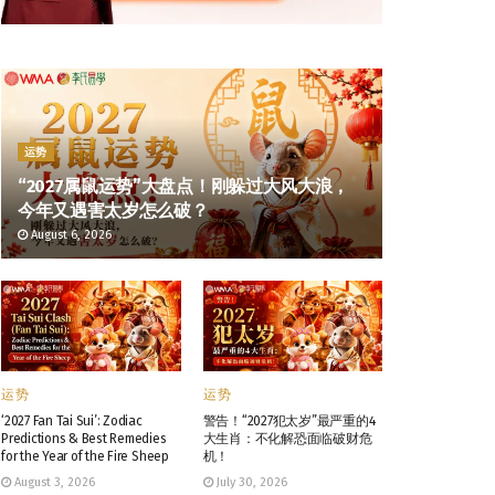
运势
“2027属鼠运势”大盘点！刚躲过大风大浪，
今年又遇害太岁怎么破？
August 6, 2026
运势
运势
‘2027 Fan Tai Sui’: Zodiac
警告！“2027犯太岁”最严重的4
Predictions & Best Remedies
大生肖：不化解恐面临破财危
for the Year of the Fire Sheep
机！
August 3, 2026
July 30, 2026