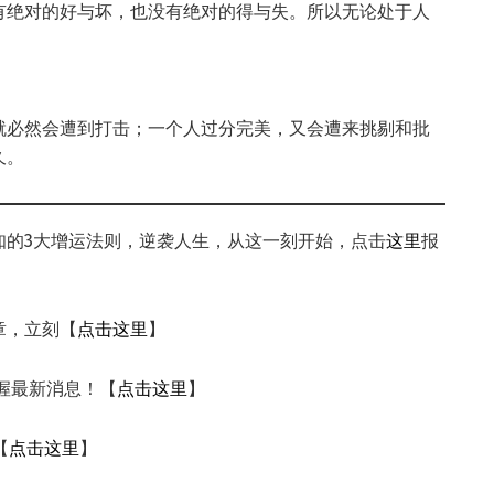
有绝对的好与坏，也没有绝对的得与失。所以无论处于人
。
就必然会遭到打击；一个人过分完美，又会遭来挑剔和批
久。
知的3大增运法则，逆袭人生，从这一刻开始，点击
这里
报
章，立刻【
点击这里
】
掌握最新消息！【
点击这里
】
【
点击这里
】