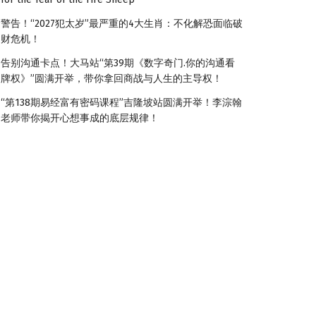
警告！“2027犯太岁”最严重的4大生肖：不化解恐面临破
财危机！
告别沟通卡点！大马站“第39期《数字奇门.你的沟通看
牌权》”圆满开举，带你拿回商战与人生的主导权！
“第138期易经富有密码课程”吉隆坡站圆满开举！李淙翰
老师带你揭开心想事成的底层规律！