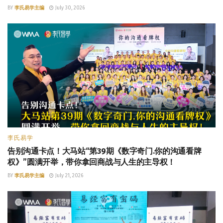
BY
李氏易学主编
July 30, 2026
李氏易学
告别沟通卡点！大马站“第39期《数字奇门.你的沟通看牌
权》”圆满开举，带你拿回商战与人生的主导权！
BY
李氏易学主编
July 21, 2026