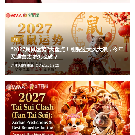
运势
“2027属鼠运势”大盘点！刚躲过大风大浪，今年
又遇害太岁怎么破？
BY
李氏易学主编
August 6, 2026