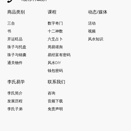
商品类别
课程
动态/媒体
三合
数字奇门
活动
书
十二神数
视频
开运旺品
六爻占卜
风水知识
珠子与托盘
周易堪舆
珠子与锦囊
易经富有密码
通关物件
风水DIY
钱包密码
李氏易学
联系我们
李氏简介
咨询
发展历程
音频下载
李氏子弟
免责声明