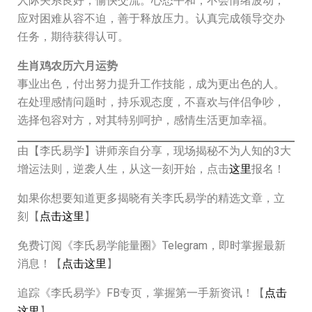
人际关系良好，愉快交流。心态平和，不会情绪波动，
应对困难从容不迫，善于释放压力。认真完成领导交办
任务，期待获得认可。
生肖鸡农历六月运势
事业出色，付出努力提升工作技能，成为更出色的人。
在处理感情问题时，持乐观态度，不喜欢与伴侣争吵，
选择包容对方，对其特别呵护，感情生活更加幸福。
由【李氏易学】讲师亲自分享，现场揭秘不为人知的3大
增运法则，逆袭人生，从这一刻开始，点击
这里
报名！
如果你想要知道更多揭晓有关李氏易学的精选文章，立
刻【
点击这里
】
免费订阅《李氏易学能量圈》Telegram，即时掌握最新
消息！【
点击这里
】
追踪《李氏易学》FB专页，掌握第一手新资讯！【
点击
这里
】