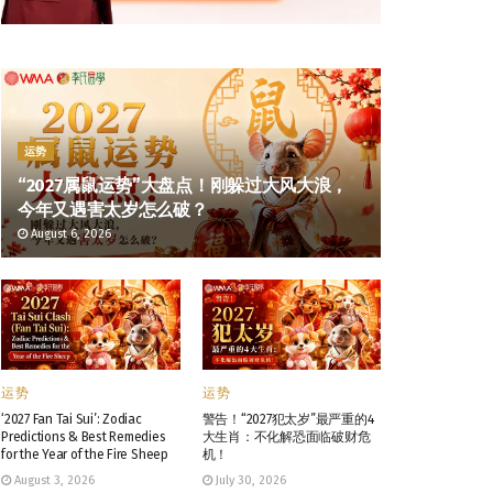
运势
“2027属鼠运势”大盘点！刚躲过大风大浪，
今年又遇害太岁怎么破？
August 6, 2026
运势
运势
‘2027 Fan Tai Sui’: Zodiac
警告！“2027犯太岁”最严重的4
Predictions & Best Remedies
大生肖：不化解恐面临破财危
for the Year of the Fire Sheep
机！
August 3, 2026
July 30, 2026