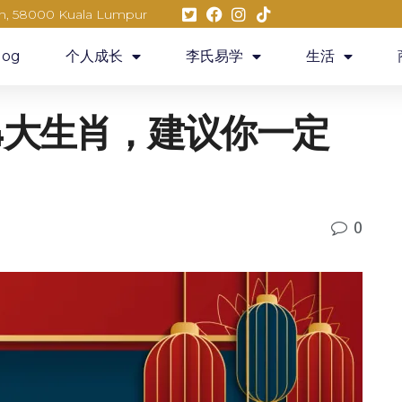
eh, 58000 Kuala Lumpur
log
个人成长
李氏易学
生活
的4大生肖，建议你一定
0