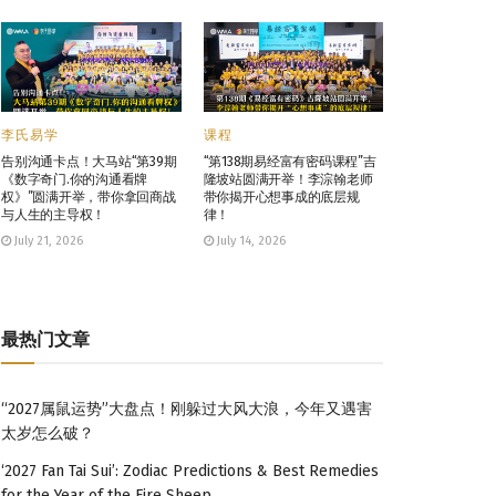
李氏易学
课程
告别沟通卡点！大马站“第39期
“第138期易经富有密码课程”吉
《数字奇门.你的沟通看牌
隆坡站圆满开举！李淙翰老师
权》”圆满开举，带你拿回商战
带你揭开心想事成的底层规
与人生的主导权！
律！
July 21, 2026
July 14, 2026
最热门文章
“2027属鼠运势”大盘点！刚躲过大风大浪，今年又遇害
太岁怎么破？
‘2027 Fan Tai Sui’: Zodiac Predictions & Best Remedies
for the Year of the Fire Sheep