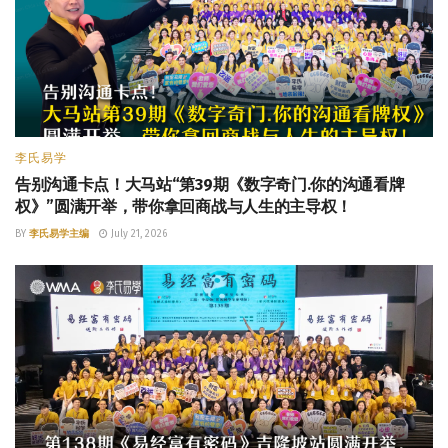
李氏易学
告别沟通卡点！大马站“第39期《数字奇门.你的沟通看牌
权》”圆满开举，带你拿回商战与人生的主导权！
BY
李氏易学主编
July 21, 2026