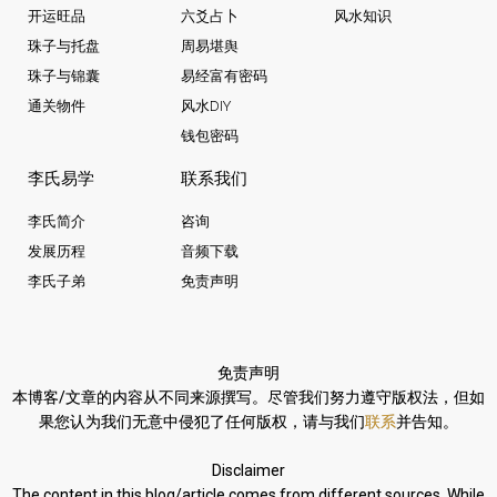
开运旺品
六爻占卜
风水知识
珠子与托盘
周易堪舆
珠子与锦囊
易经富有密码
通关物件
风水DIY
钱包密码
李氏易学
联系我们
李氏简介
咨询
发展历程
音频下载
李氏子弟
免责声明
免责声明
本博客/文章的内容从不同来源撰写。
尽管我们努力遵守版权法，
但如
果您认为我们无意中侵犯了任何版权，请与我们
联系
并告知。
Disclaimer
The content in this blog/article comes from different sources. While