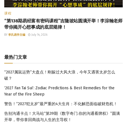
课程
“第138期易经富有密码课程”吉隆坡站圆满开举！李淙翰老师
带你揭开心想事成的底层规律！
BY
李氏易学主编
July 14, 2026
最热门文章
“2027属鼠运势”大盘点！刚躲过大风大浪，今年又遇害太岁怎么
破？
‘2027 Fan Tai Sui’: Zodiac Predictions & Best Remedies for the
Year of the Fire Sheep
警告！“2027犯太岁”最严重的4大生肖：不化解恐面临破财危机！
告别沟通卡点！大马站“第39期《数字奇门.你的沟通看牌权》”圆满
开举，带你拿回商战与人生的主导权！