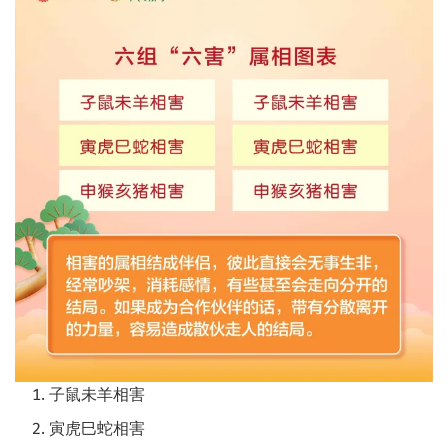
子鼠未羊相害
寅虎巳蛇相害