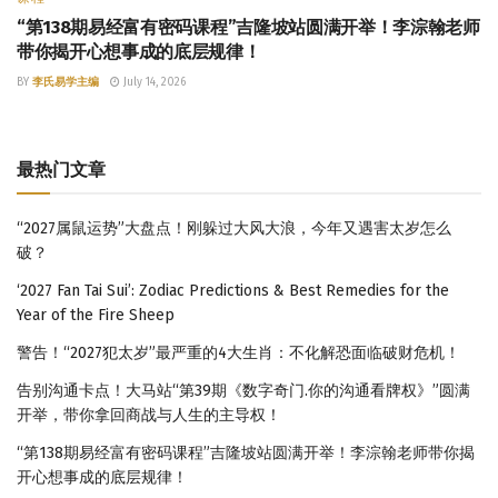
“第138期易经富有密码课程”吉隆坡站圆满开举！李淙翰老师
带你揭开心想事成的底层规律！
BY
李氏易学主编
July 14, 2026
最热门文章
“2027属鼠运势”大盘点！刚躲过大风大浪，今年又遇害太岁怎么
破？
‘2027 Fan Tai Sui’: Zodiac Predictions & Best Remedies for the
Year of the Fire Sheep
警告！“2027犯太岁”最严重的4大生肖：不化解恐面临破财危机！
告别沟通卡点！大马站“第39期《数字奇门.你的沟通看牌权》”圆满
开举，带你拿回商战与人生的主导权！
“第138期易经富有密码课程”吉隆坡站圆满开举！李淙翰老师带你揭
开心想事成的底层规律！