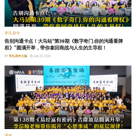
李氏易学
告别沟通卡点！大马站“第39期《数字奇门.你的沟通看牌
权》”圆满开举，带你拿回商战与人生的主导权！
BY
李氏易学主编
July 21, 2026
课程