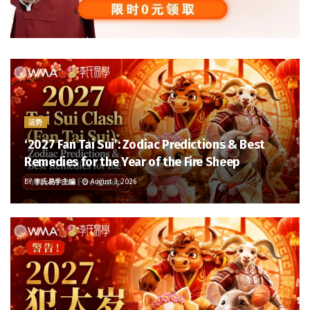
运势
‘2027 Fan Tai Sui’: Zodiac Predictions & Best
Remedies for the Year of the Fire Sheep
BY
李氏易学主编
August 3, 2026