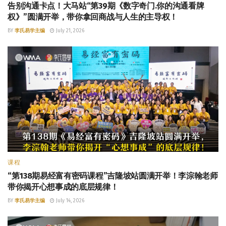
告别沟通卡点！大马站“第39期《数字奇门.你的沟通看牌
权》”圆满开举，带你拿回商战与人生的主导权！
BY
李氏易学主编
July 21, 2026
课程
“第138期易经富有密码课程”吉隆坡站圆满开举！李淙翰老师
带你揭开心想事成的底层规律！
BY
李氏易学主编
July 14, 2026