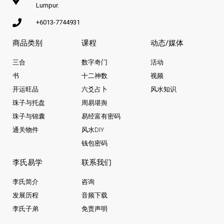
Lumpur.
+6013-7744931
商品类别
课程
动态/媒体
三合
数字奇门
活动
书
十二神数
视频
开运旺品
六爻占卜
风水知识
珠子与托盘
周易堪舆
珠子与锦囊
易经富有密码
通关物件
风水DIY
钱包密码
李氏易学
联系我们
李氏简介
咨询
发展历程
音频下载
李氏子弟
免责声明