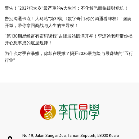
警告！“2027犯太岁”最严重的4大生肖：不化解恐面临破财危机！
告别沟通卡点！大马站“第39期《数字奇门.你的沟通看牌权》”圆满
开举，带你拿回商战与人生的主导权！
“第138期易经富有密码课程”吉隆坡站圆满开举！李淙翰老师带你揭
开心想事成的底层规律！
为什么对手在暴赚，你却在硬撑？揭开2026最危险与最赚钱的“五行
行业”
No.19, Jalan Sungai Dua, Taman Seputeh, 58000 Kuala