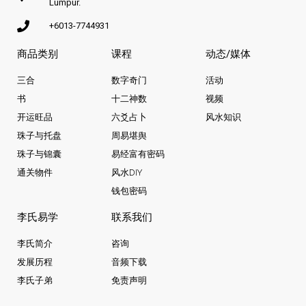
Lumpur.
+6013-7744931
商品类别
课程
动态/媒体
三合
数字奇门
活动
书
十二神数
视频
开运旺品
六爻占卜
风水知识
珠子与托盘
周易堪舆
珠子与锦囊
易经富有密码
通关物件
风水DIY
钱包密码
李氏易学
联系我们
李氏简介
咨询
发展历程
音频下载
李氏子弟
免责声明