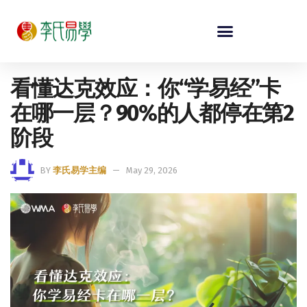
看懂达克效应：你“学易经”卡
在哪一层？90%的人都停在第2
阶段
BY
李氏易学主编
May 29, 2026