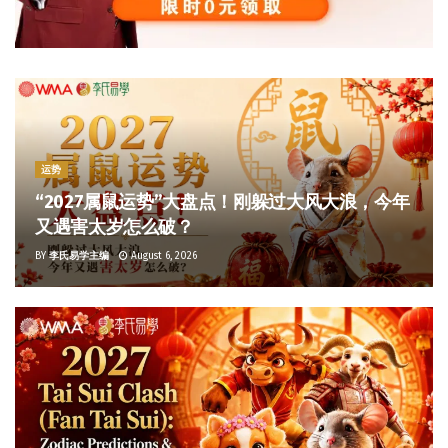
运势
“2027属鼠运势”大盘点！刚躲过大风大浪，今年
又遇害太岁怎么破？
BY
李氏易学主编
August 6, 2026