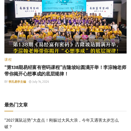
课程
“第138期易经富有密码课程”吉隆坡站圆满开举！李淙翰老师
带你揭开心想事成的底层规律！
BY
李氏易学主编
July 14, 2026
最热门文章
“2027属鼠运势”大盘点！刚躲过大风大浪，今年又遇害太岁怎么
破？