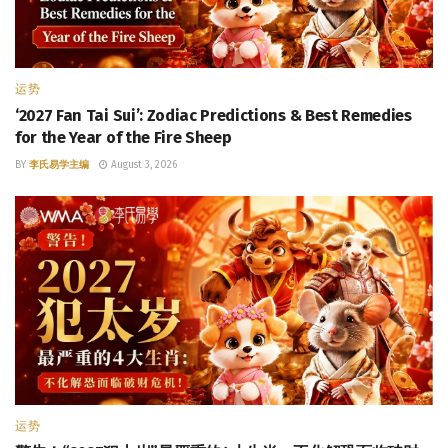
运势
‘2027 Fan Tai Sui’: Zodiac Predictions & Best Remedies
for the Year of the Fire Sheep
BY
李氏易学主编
August 3, 2026
运势