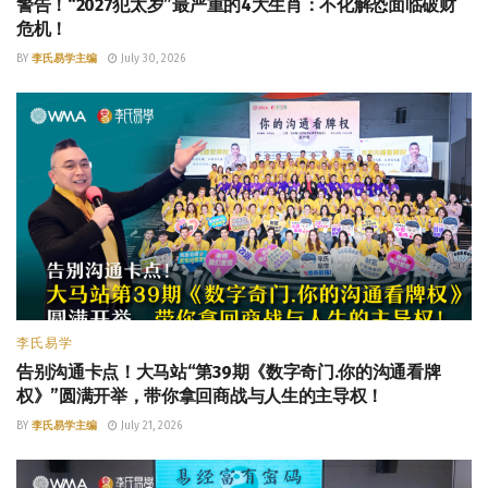
警告！“2027犯太岁”最严重的4大生肖：不化解恐面临破财
危机！
BY
李氏易学主编
July 30, 2026
李氏易学
告别沟通卡点！大马站“第39期《数字奇门.你的沟通看牌
权》”圆满开举，带你拿回商战与人生的主导权！
BY
李氏易学主编
July 21, 2026