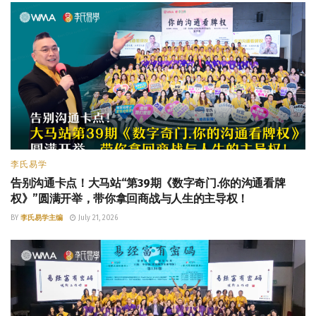
李氏易学
告别沟通卡点！大马站“第39期《数字奇门.你的沟通看牌
权》”圆满开举，带你拿回商战与人生的主导权！
BY
李氏易学主编
July 21, 2026