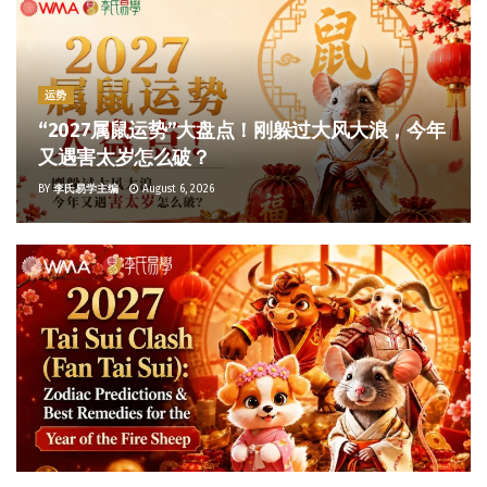
运势
“2027属鼠运势”大盘点！刚躲过大风大浪，今年
又遇害太岁怎么破？
BY
李氏易学主编
August 6, 2026