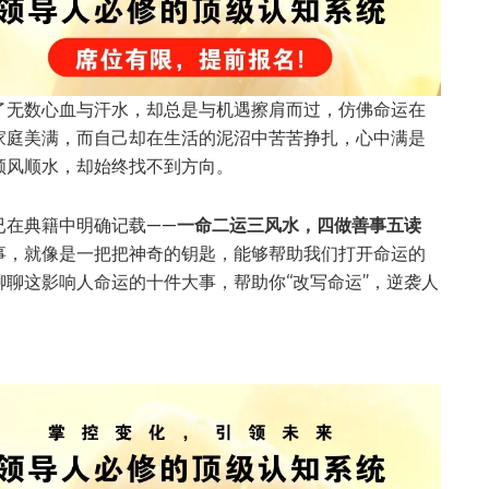
了无数心血与汗水，却总是与机遇擦肩而过，仿佛命运在
家庭美满，而自己却在生活的泥沼中苦苦挣扎，心中满是
顺风顺水，却始终找不到方向。
已在典籍中明确记载——
一命二运三风水，四做善事五读
事，就像是一把把神奇的钥匙，能够帮助我们打开命运的
聊这影响人命运的十件大事，帮助你“改写命运”，逆袭人