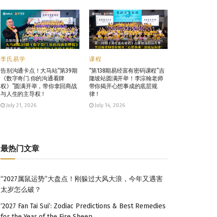
李氏易学
课程
告别沟通卡点！大马站“第39期
“第138期易经富有密码课程”吉
《数字奇门.你的沟通看牌
隆坡站圆满开举！李淙翰老师
权》”圆满开举，带你拿回商战
带你揭开心想事成的底层规
与人生的主导权！
律！
July 21, 2026
July 14, 2026
最热门文章
“2027属鼠运势”大盘点！刚躲过大风大浪，今年又遇害
太岁怎么破？
‘2027 Fan Tai Sui’: Zodiac Predictions & Best Remedies
for the Year of the Fire Sheep