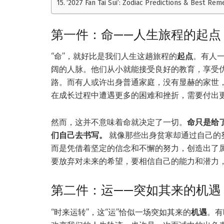
‘2027 Fan Tai Sui’: Zodiac Predictions & Best Rem
第一件：命——人生旅程的起点
“命”，就好比是我们人生这趟旅程的
起点
。有人
阔的人脉。他们从小就能接受良好的教育，享受
路。而有人或许出身普通家庭，没有显赫的家世
在成长过程中遭遇更多的困难和挫折，需要付出
然而，这并不意味着命就决定了一切。
命只是给
们自己去书写。
就像那些出身贫寒却通过自己的
而是凭借着坚定的信念和不懈的努力，创造出了
要放弃对未来的希望，要相信自己的能力和潜力
第二件：运——突如其来的机遇
“时来运转”，这“运”恰似一场突如其来的
机遇
。有