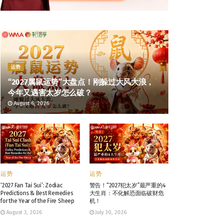
运势
“2027属鼠运势”大盘点！刚躲过大风大浪，
今年又遇害太岁怎么破？
August 6, 2026
运势
运势
‘2027 Fan Tai Sui’: Zodiac
警告！“2027犯太岁”最严重的4
Predictions & Best Remedies
大生肖：不化解恐面临破财危
for the Year of the Fire Sheep
机！
August 3, 2026
July 30, 2026