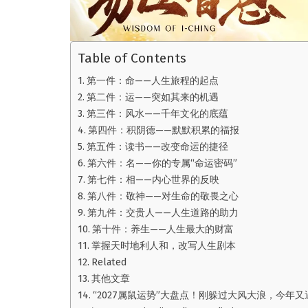
Table of Contents
第一件：命——人生旅程的起点
第二件：运——突如其来的机遇
第三件：风水——千年文化的底蕴
第四件：积阴德——默默积累的福报
第五件：读书——改变命运的捷径
第六件：名——你的专属“命运密码”
第七件：相——内心世界的反映
第八件：敬神——对生命的敬畏之心
第九件：交贵人——人生道路的助力
第十件：养生——人生最大的财富
掌握天时地利人和，改写人生剧本
Related
其他文章
“2027属鼠运势”大盘点！刚躲过大风大浪，今年