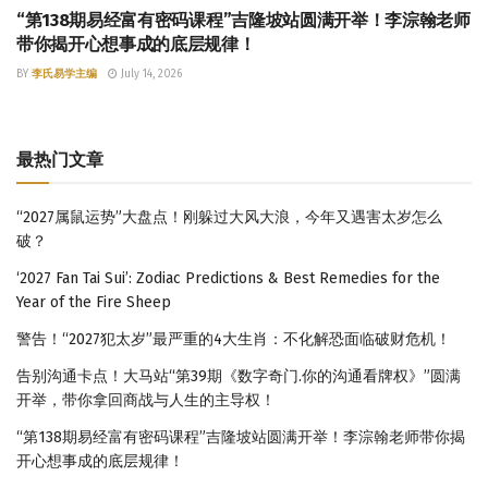
“第138期易经富有密码课程”吉隆坡站圆满开举！李淙翰老师
带你揭开心想事成的底层规律！
BY
李氏易学主编
July 14, 2026
最热门文章
“2027属鼠运势”大盘点！刚躲过大风大浪，今年又遇害太岁怎么
破？
‘2027 Fan Tai Sui’: Zodiac Predictions & Best Remedies for the
Year of the Fire Sheep
警告！“2027犯太岁”最严重的4大生肖：不化解恐面临破财危机！
告别沟通卡点！大马站“第39期《数字奇门.你的沟通看牌权》”圆满
开举，带你拿回商战与人生的主导权！
“第138期易经富有密码课程”吉隆坡站圆满开举！李淙翰老师带你揭
开心想事成的底层规律！