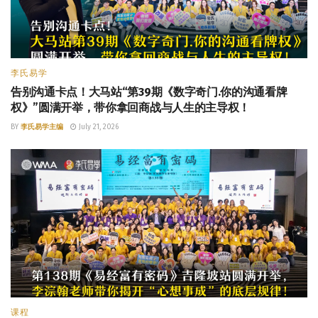
李氏易学
告别沟通卡点！大马站“第39期《数字奇门.你的沟通看牌
权》”圆满开举，带你拿回商战与人生的主导权！
BY
李氏易学主编
July 21, 2026
课程