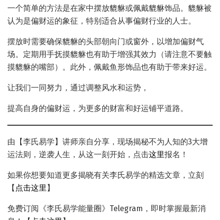
一个简单的方法是在家中摆放貔貅或佩戴貔貅饰品。貔貅被
认为是偏财运的象征，特别适合从事偏财行业的人士。
摆放时需要确保貔貅的头部朝向门或窗外，以增加偏财气
场。定期用手抚摸貔貅也有助于增强其效力（请注意不要触
摸貔貅的嘴部）。此外，佩戴鱼形饰品也有助于带来好运。
让我们一同努力，通过调整风水和运势，
提高自身的偏财运，为更多的财富和好运铺平道路。
由【李氏易学】讲师亲自分享，现场揭秘不为人知的3大增
运法则，逆袭人生，从这一刻开始，点击
这里
报名！
如果你想要知道更多揭晓有关李氏易学的精选文章，立刻
【
点击这里
】
免费订阅《李氏易学能量圈》Telegram，即时掌握最新消