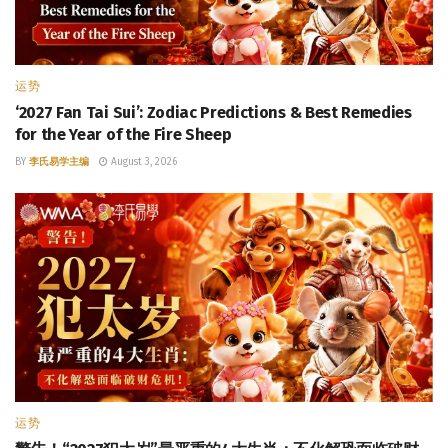
运势
‘2027 Fan Tai Sui’: Zodiac Predictions & Best Remedies
for the Year of the Fire Sheep
BY
李氏易学主编
August 3, 2026
运势