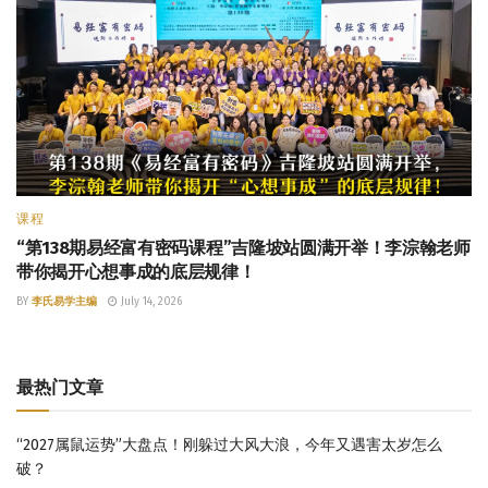
课程
“第138期易经富有密码课程”吉隆坡站圆满开举！李淙翰老师
带你揭开心想事成的底层规律！
BY
李氏易学主编
July 14, 2026
最热门文章
“2027属鼠运势”大盘点！刚躲过大风大浪，今年又遇害太岁怎么
破？