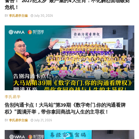
警告！“2027犯太岁”最严重的4大生肖：不化解恐面临破财
危机！
BY
李氏易学主编
July 30, 2026
李氏易学
告别沟通卡点！大马站“第39期《数字奇门.你的沟通看牌
权》”圆满开举，带你拿回商战与人生的主导权！
BY
李氏易学主编
July 21, 2026