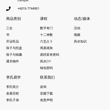
Lumpur.
+6013-7744931
商品类别
课程
动态/媒体
三合
数字奇门
活动
书
十二神数
视频
开运旺品
六爻占卜
风水知识
珠子与托盘
周易堪舆
珠子与锦囊
易经富有密码
通关物件
风水DIY
钱包密码
李氏易学
联系我们
李氏简介
咨询
发展历程
音频下载
李氏子弟
免责声明