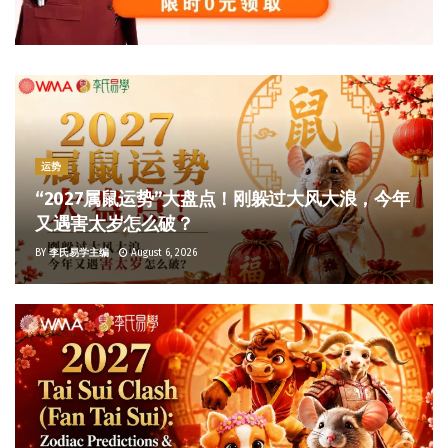
运势
“2027属鼠运势”大盘点！刚躲过大风大浪，今年
又遇害太岁怎么破？
BY
李氏易学主编
August 6, 2026