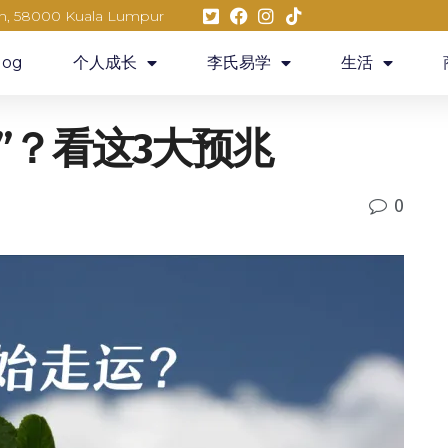
eh, 58000 Kuala Lumpur
log
个人成长
李氏易学
生活
”？看这3大预兆
0