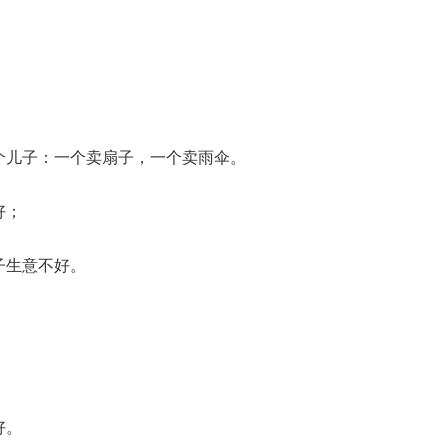
个儿子：一个卖扇子，一个卖雨伞。
好；
子生意不好。
好。