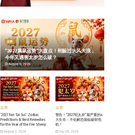
运势
“2027属鼠运势”大盘点！刚躲过大风大浪，
今年又遇害太岁怎么破？
August 6, 2026
运势
运势
‘2027 Fan Tai Sui’: Zodiac
警告！“2027犯太岁”最严重的4
Predictions & Best Remedies
大生肖：不化解恐面临破财危
for the Year of the Fire Sheep
机！
August 3, 2026
July 30, 2026