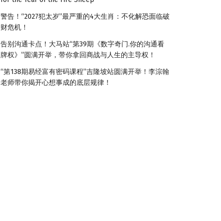
警告！“2027犯太岁”最严重的4大生肖：不化解恐面临破
财危机！
告别沟通卡点！大马站“第39期《数字奇门.你的沟通看
牌权》”圆满开举，带你拿回商战与人生的主导权！
“第138期易经富有密码课程”吉隆坡站圆满开举！李淙翰
老师带你揭开心想事成的底层规律！