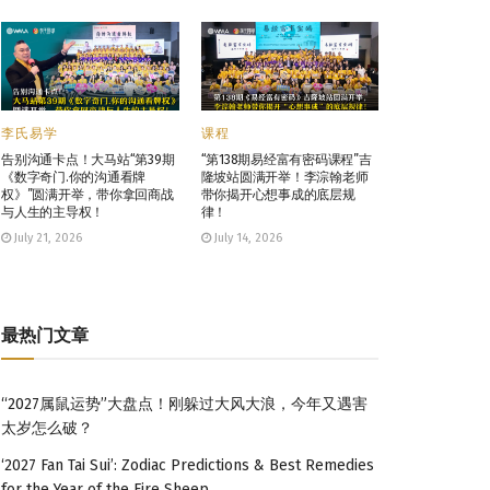
李氏易学
课程
告别沟通卡点！大马站“第39期
“第138期易经富有密码课程”吉
《数字奇门.你的沟通看牌
隆坡站圆满开举！李淙翰老师
权》”圆满开举，带你拿回商战
带你揭开心想事成的底层规
与人生的主导权！
律！
July 21, 2026
July 14, 2026
最热门文章
“2027属鼠运势”大盘点！刚躲过大风大浪，今年又遇害
太岁怎么破？
‘2027 Fan Tai Sui’: Zodiac Predictions & Best Remedies
for the Year of the Fire Sheep