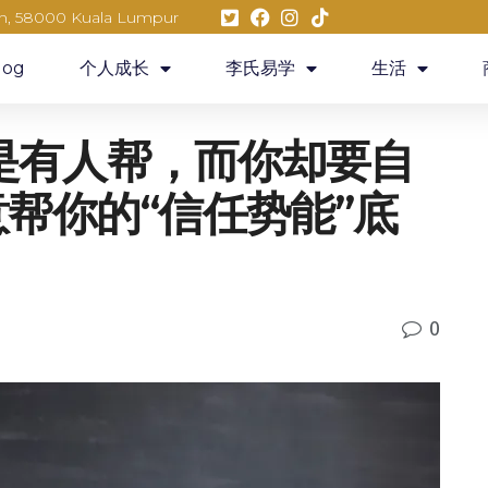
eh, 58000 Kuala Lumpur
log
个人成长
李氏易学
生活
是有人帮，而你却要自
意帮你的“信任势能”底
0