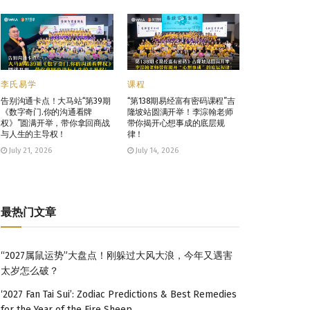
李氏易学
课程
告别沟通卡点！大马站“第39期
“第138期易经富有密码课程”吉
《数字奇门.你的沟通看牌
隆坡站圆满开举！李淙翰老师
权》”圆满开举，带你拿回商战
带你揭开心想事成的底层规
与人生的主导权！
律！
July 21, 2026
July 14, 2026
最热门文章
“2027属鼠运势”大盘点！刚躲过大风大浪，今年又遇害
太岁怎么破？
‘2027 Fan Tai Sui’: Zodiac Predictions & Best Remedies
for the Year of the Fire Sheep