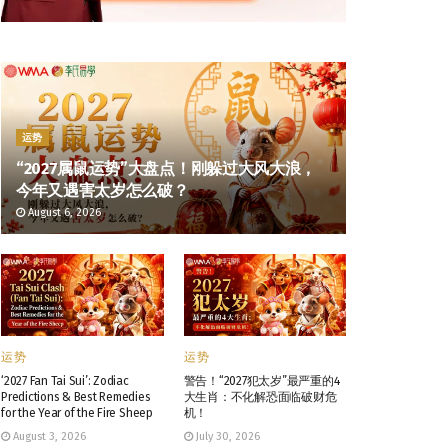
运势
“2027属鼠运势”大盘点！刚躲过大风大浪，
今年又遇害太岁怎么破？
August 6, 2026
运势
运势
‘2027 Fan Tai Sui’: Zodiac
警告！“2027犯太岁”最严重的4
Predictions & Best Remedies
大生肖：不化解恐面临破财危
for the Year of the Fire Sheep
机！
August 3, 2026
July 30, 2026