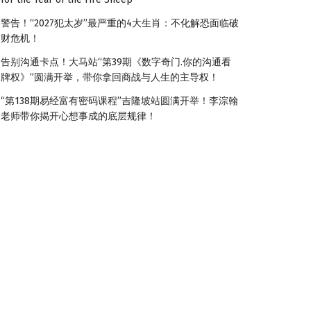
警告！“2027犯太岁”最严重的4大生肖：不化解恐面临破
财危机！
告别沟通卡点！大马站“第39期《数字奇门.你的沟通看
牌权》”圆满开举，带你拿回商战与人生的主导权！
“第138期易经富有密码课程”吉隆坡站圆满开举！李淙翰
老师带你揭开心想事成的底层规律！