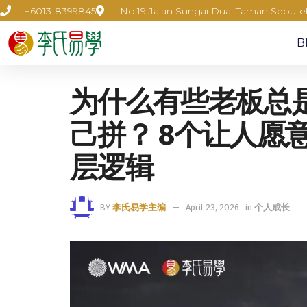
+6013-8399845
No.19 Jalan Sungai Dua, Taman Seput
B
为什么有些老板总
己拼？ 8个让人愿
层逻辑
BY
李氏易学主编
April 23, 2026
in
个人成长