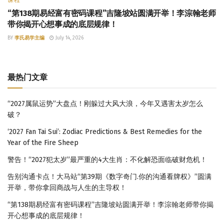
“第138期易经富有密码课程”吉隆坡站圆满开举！李淙翰老师
带你揭开心想事成的底层规律！
BY
李氏易学主编
July 14, 2026
最热门文章
“2027属鼠运势”大盘点！刚躲过大风大浪，今年又遇害太岁怎么
破？
‘2027 Fan Tai Sui’: Zodiac Predictions & Best Remedies for the
Year of the Fire Sheep
警告！“2027犯太岁”最严重的4大生肖：不化解恐面临破财危机！
告别沟通卡点！大马站“第39期《数字奇门.你的沟通看牌权》”圆满
开举，带你拿回商战与人生的主导权！
“第138期易经富有密码课程”吉隆坡站圆满开举！李淙翰老师带你揭
开心想事成的底层规律！