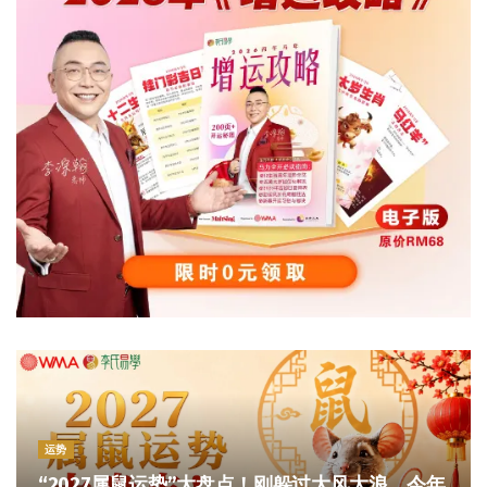
运势
“2027属鼠运势”大盘点！刚躲过大风大浪，今年