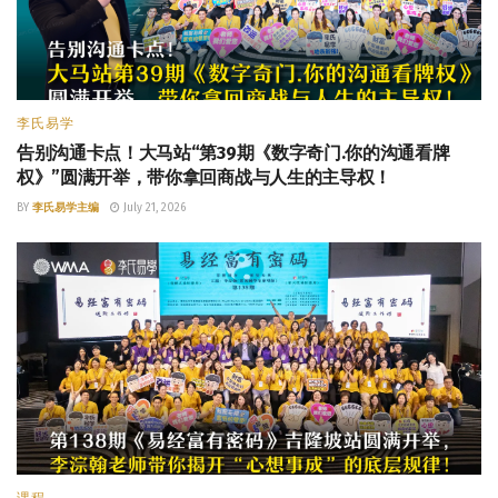
李氏易学
告别沟通卡点！大马站“第39期《数字奇门.你的沟通看牌
权》”圆满开举，带你拿回商战与人生的主导权！
BY
李氏易学主编
July 21, 2026
课程