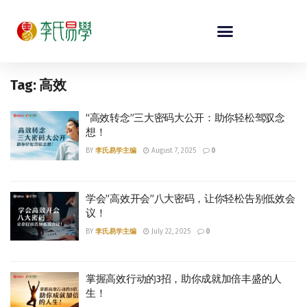
Tag:
高效
“高效转念”三大密码大公开：助你轻松驾驭念
想！
BY
李氏易学主编
August 7, 2025
0
学会”高效开会”八大密码，让你轻松告别低效会
议！
BY
李氏易学主编
July 22, 2025
0
掌握高效行动的3招，助你成就加倍丰盛的人
生！