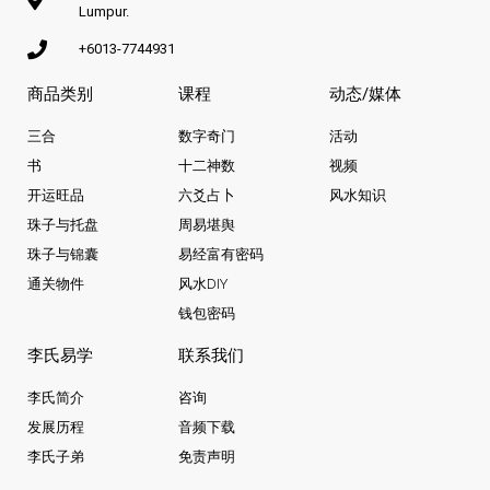
Lumpur.
+6013-7744931
商品类别
课程
动态/媒体
三合
数字奇门
活动
书
十二神数
视频
开运旺品
六爻占卜
风水知识
珠子与托盘
周易堪舆
珠子与锦囊
易经富有密码
通关物件
风水DIY
钱包密码
李氏易学
联系我们
李氏简介
咨询
发展历程
音频下载
李氏子弟
免责声明