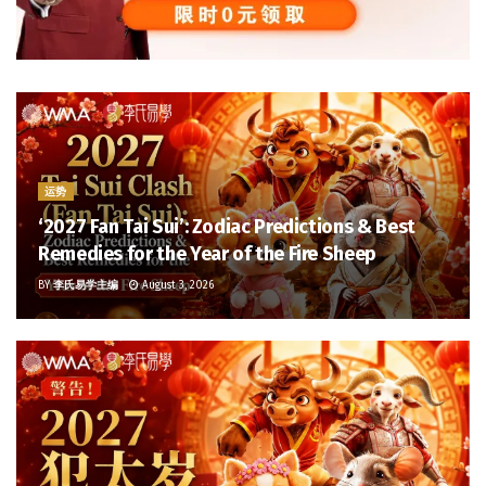
运势
‘2027 Fan Tai Sui’: Zodiac Predictions & Best
Remedies for the Year of the Fire Sheep
BY
李氏易学主编
August 3, 2026