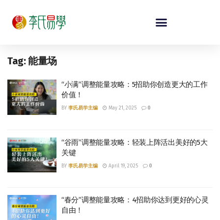
Tag:
能量场
“小满”调整能量攻略：5招助你创造更大的工作
价值！
BY
李氏易学主编
May 21, 2025
0
“谷雨”调整能量攻略：轻装上阵活出美好的5大
关键
BY
李氏易学主编
April 19, 2025
0
“春分”调整能量攻略：4招助你达到更好的心灵
自由！