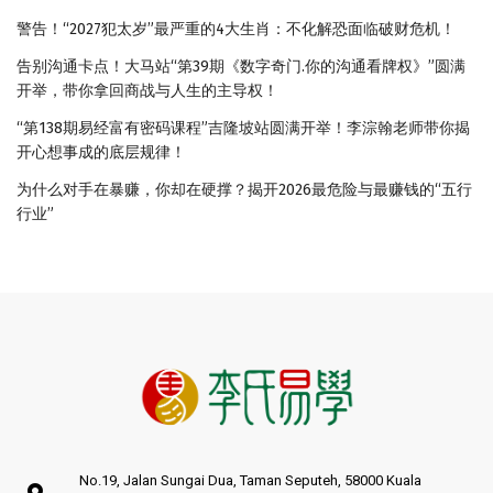
警告！“2027犯太岁”最严重的4大生肖：不化解恐面临破财危机！
告别沟通卡点！大马站“第39期《数字奇门.你的沟通看牌权》”圆满
开举，带你拿回商战与人生的主导权！
“第138期易经富有密码课程”吉隆坡站圆满开举！李淙翰老师带你揭
开心想事成的底层规律！
为什么对手在暴赚，你却在硬撑？揭开2026最危险与最赚钱的“五行
行业”
No.19, Jalan Sungai Dua, Taman Seputeh, 58000 Kuala