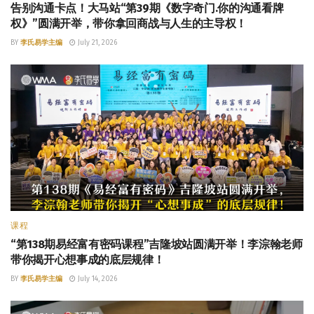
告别沟通卡点！大马站“第39期《数字奇门.你的沟通看牌
权》”圆满开举，带你拿回商战与人生的主导权！
BY
李氏易学主编
July 21, 2026
课程
“第138期易经富有密码课程”吉隆坡站圆满开举！李淙翰老师
带你揭开心想事成的底层规律！
BY
李氏易学主编
July 14, 2026