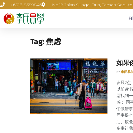
+6013-8399845
No.19 Jalan Sungai Dua, Taman Seput
B
Tag:
焦虑
如果
BY
李氏易
凌晨2点
以前读书
愿找到一
感： 同
怕做错事
同事提个
助、疲惫
多事让我