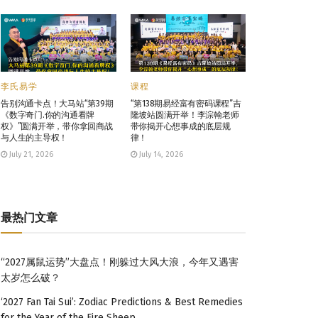
李氏易学
课程
告别沟通卡点！大马站“第39期
“第138期易经富有密码课程”吉
《数字奇门.你的沟通看牌
隆坡站圆满开举！李淙翰老师
权》”圆满开举，带你拿回商战
带你揭开心想事成的底层规
与人生的主导权！
律！
July 21, 2026
July 14, 2026
最热门文章
“2027属鼠运势”大盘点！刚躲过大风大浪，今年又遇害
太岁怎么破？
‘2027 Fan Tai Sui’: Zodiac Predictions & Best Remedies
for the Year of the Fire Sheep