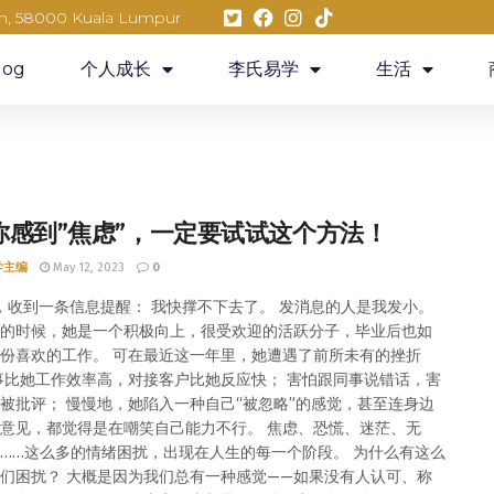
eh, 58000 Kuala Lumpur
log
个人成长
李氏易学
生活
你感到”焦虑”，一定要试试这个方法！
学主编
May 12, 2023
0
，收到一条信息提醒： 我快撑不下去了。 发消息的人是我发小。
的时候，她是一个积极向上，很受欢迎的活跃分子，毕业后也如
份喜欢的工作。 可在最近这一年里，她遭遇了前所未有的挫折
事比她工作效率高，对接客户比她反应快； 害怕跟同事说错话，害
被批评； 慢慢地，她陷入一种自己“被忽略”的感觉，甚至连身边
意见，都觉得是在嘲笑自己能力不行。 焦虑、恐慌、迷茫、无
……这么多的情绪困扰，出现在人生的每一个阶段。 为什么有这么
们困扰？ 大概是因为我们总有一种感觉——如果没有人认可、称