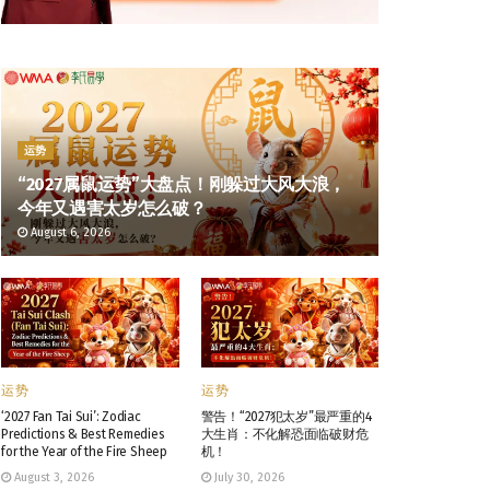
运势
“2027属鼠运势”大盘点！刚躲过大风大浪，
今年又遇害太岁怎么破？
August 6, 2026
运势
运势
‘2027 Fan Tai Sui’: Zodiac
警告！“2027犯太岁”最严重的4
Predictions & Best Remedies
大生肖：不化解恐面临破财危
for the Year of the Fire Sheep
机！
August 3, 2026
July 30, 2026