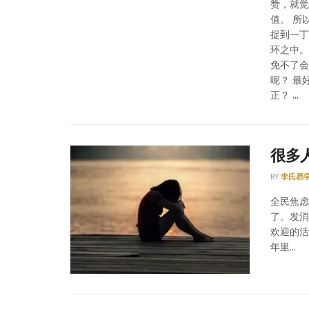
赞，就觉
值。 所
捉到一丁
环之中。
免不了会
呢？ 最
正？ ...
很多
BY
李氏易
全民焦虑
了。发消
欢迎的活
年里...