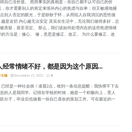
得自己没价值。 然而事实的真相是：你自己都不认可自己的价
以，你才需要别人的肯定来填补内心的焦虑与自卑；但又敏感地捕
点别人否定的眼光，于是耿耿于怀，从而陷入自我消沉的恶性循
 越是迫切 内心越无法安定 其实在生活中，无论我们做得多好，总
被质疑，甚至否定。 那么，我们该如何处理内在的这些焦虑情绪
好的方法是：修心。 修，意思是修正、改正。 为什么要修正、改
人经常情绪不好，都是因为这个原因…
学主编
December 21, 2022
0
 已经是一种社会病！凌晨2点，收到一条信息提醒：我快撑不下去
息的人是我同学。记得在学校的时候，她是一个积极向上，受人
跃分子，毕业后也做着一份自己喜欢的策划工作。可在最近的一