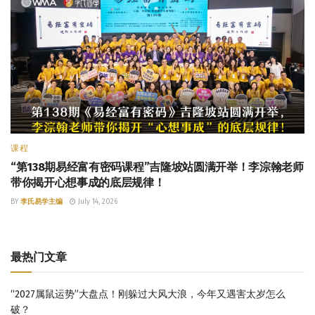
课程
“第138期易经富有密码课程”吉隆坡站圆满开举！李淙翰老师
带你揭开心想事成的底层规律！
BY
李氏易学主编
July 14, 2026
最热门文章
“2027属鼠运势”大盘点！刚躲过大风大浪，今年又遇害太岁怎么
破？