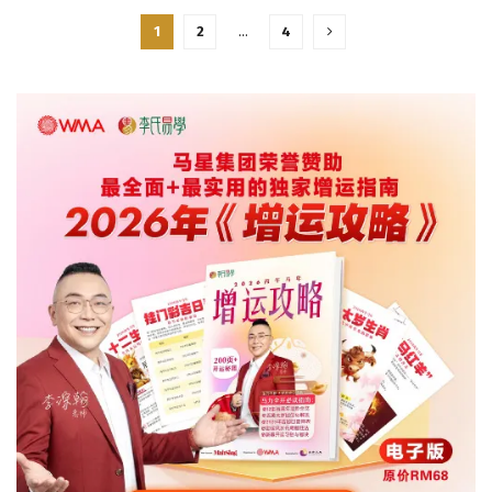
1
2
…
4