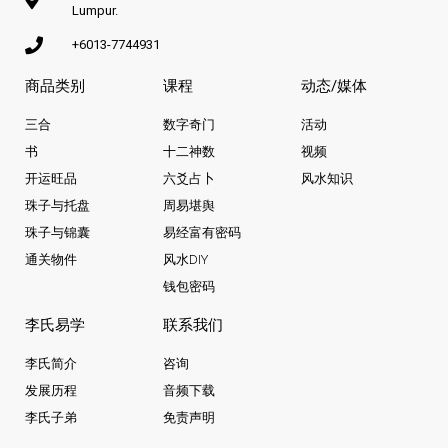
Lumpur.
+6013-7744931
商品类别
课程
动态/媒体
三合
数字奇门
活动
书
十二神数
视频
开运旺品
六爻占卜
风水知识
珠子与托盘
周易堪舆
珠子与锦囊
易经富有密码
通关物件
风水DIY
钱包密码
李氏易学
联系我们
李氏简介
咨询
发展历程
音频下载
李氏子弟
免责声明