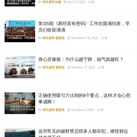
BY
李氏易学主编
April 3, 2024
0
第125期《易经富有密码》工作坊圆满结束，学
员们收获满满
BY
李氏易学 管理员
December 12, 2023
0
身心灵修炼：为什么越宁静，福气就越旺？
BY
李氏易学 管理员
October 17, 2023
0
正确使用吸引力法则的8个要点，这样才会心想
事成啊！
BY
李氏易学 管理员
October 6, 2023
0
这些常见的破财禁忌很多人都在犯，难怪财运