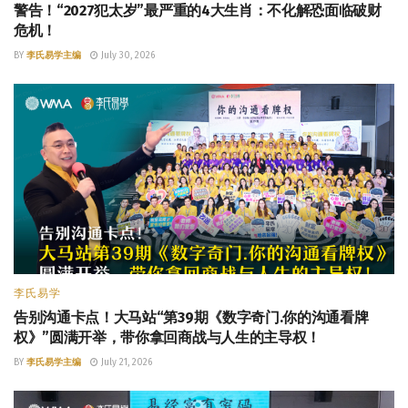
警告！“2027犯太岁”最严重的4大生肖：不化解恐面临破财
危机！
BY
李氏易学主编
July 30, 2026
李氏易学
告别沟通卡点！大马站“第39期《数字奇门.你的沟通看牌
权》”圆满开举，带你拿回商战与人生的主导权！
BY
李氏易学主编
July 21, 2026