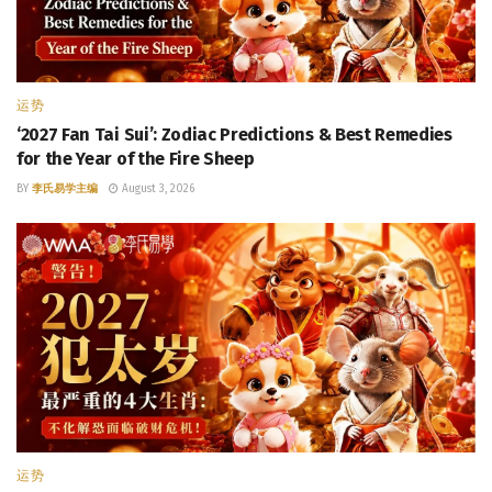
运势
‘2027 Fan Tai Sui’: Zodiac Predictions & Best Remedies
for the Year of the Fire Sheep
BY
李氏易学主编
August 3, 2026
运势