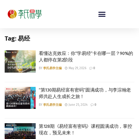
Tag:
易经
看懂达克效应：你“学易经”卡在哪一层？90%的
人都停在第2阶段
BY
李氏易学主编
May 29, 2026
0
“第130期易经富有密码”圆满成功，与李淙翰老
师共赴人生成长之旅！
BY
李氏易学主编
June 25, 2024
0
第128期《易经富有密码》课程圆满成功，掌控
现在，预见未来！