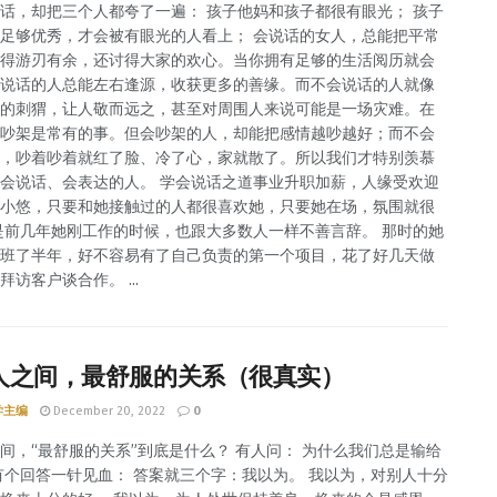
话，却把三个人都夸了一遍： 孩子他妈和孩子都很有眼光； 孩子
足够优秀，才会被有眼光的人看上； 会说话的女人，总能把平常
得游刃有余，还讨得大家的欢心。当你拥有足够的生活阅历就会
说话的人总能左右逢源，收获更多的善缘。而不会说话的人就像
的刺猬，让人敬而远之，甚至对周围人来说可能是一场灾难。在
吵架是常有的事。但会吵架的人，却能把感情越吵越好；而不会
，吵着吵着就红了脸、冷了心，家就散了。所以我们才特别羡慕
会说话、会表达的人。 学会说话之道事业升职加薪，人缘受欢迎
小悠，只要和她接触过的人都很喜欢她，只要她在场，氛围就很
是前几年她刚工作的时候，也跟大多数人一样不善言辞。 那时的她
班了半年，好不容易有了自己负责的第一个项目，花了好几天做
拜访客户谈合作。 ...
人之间，最舒服的关系（很真实）
学主编
December 20, 2022
0
间，“最舒服的关系”到底是什么？ 有人问： 为什么我们总是输给
有个回答一针见血： 答案就三个字：我以为。 我以为，对别人十分