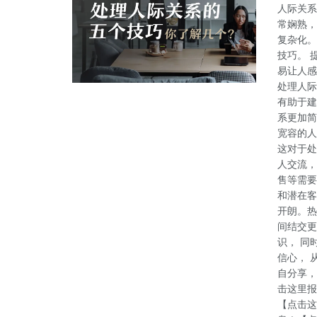
人际关系
常娴熟，
复杂化。
技巧。 
易让人感
处理人际
有助于建
系更加简
宽容的人
这对于处
人交流，
售等需要
和潜在客
开朗。热
间结交更
识， 同
信心， 
自分享，
击这里报
【点击这