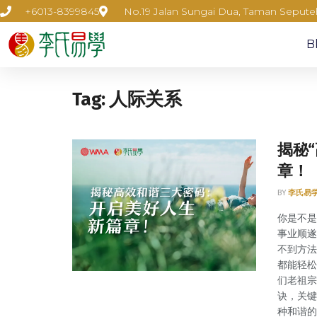
+6013-8399845
No.19 Jalan Sungai Dua, Taman Seput
B
Tag:
人际关系
揭秘
章！
BY
李氏易
你是不是
事业顺遂
不到方法
都能轻松
们老祖宗
诀，关键
种和谐的