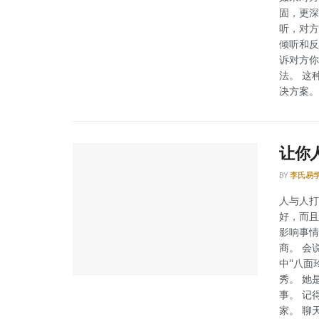
固，更深
听，对方
倾听和反
诉对方你
法。 这
决方案。 .
让你
BY
李氏易
人与人打
好，而且
影响事情
商。 会
中“八面
秀。 她
事。 记
家。 聊