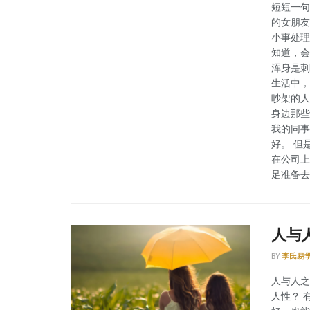
短短一句
的女朋友
小事处理
知道，会
浑身是刺
生活中，
吵架的人
身边那些
我的同事
好。 但
在公司上
足准备去
人与
BY
李氏易
人与人之
人性？ 