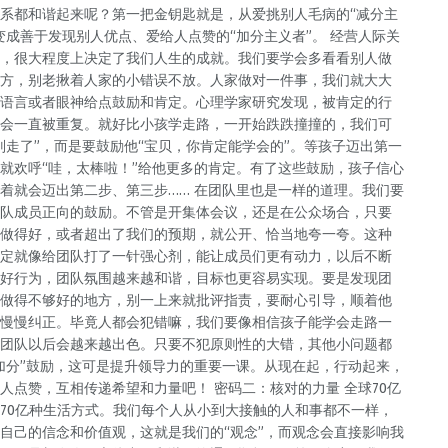
系都和谐起来呢？第一把金钥匙就是，从爱挑别人毛病的“减分主
变成善于发现别人优点、爱给人点赞的“加分主义者”。 经营人际关
，很大程度上决定了我们人生的成就。我们要学会多看看别人做
方，别老揪着人家的小错误不放。人家做对一件事，我们就大大
语言或者眼神给点鼓励和肯定。心理学家研究发现，被肯定的行
会一直被重复。就好比小孩学走路，一开始跌跌撞撞的，我们可
别走了”，而是要鼓励他“宝贝，你肯定能学会的”。等孩子迈出第一
就欢呼“哇，太棒啦！”给他更多的肯定。有了这些鼓励，孩子信心
着就会迈出第二步、第三步…… 在团队里也是一样的道理。我们要
队成员正向的鼓励。不管是开集体会议，还是在公众场合，只要
做得好，或者超出了我们的预期，就公开、恰当地夸一夸。这种
定就像给团队打了一针强心剂，能让成员们更有动力，以后不断
好行为，团队氛围越来越和谐，目标也更容易实现。要是发现团
做得不够好的地方，别一上来就批评指责，要耐心引导，顺着他
慢慢纠正。毕竟人都会犯错嘛，我们要像相信孩子能学会走路一
团队以后会越来越出色。只要不犯原则性的大错，其他小问题都
加分”鼓励，这可是提升领导力的重要一课。从现在起，行动起来，
人点赞，互相传递希望和力量吧！ 密码二：核对的力量 全球70亿
70亿种生活方式。我们每个人从小到大接触的人和事都不一样，
自己的信念和价值观，这就是我们的“观念”，而观念会直接影响我