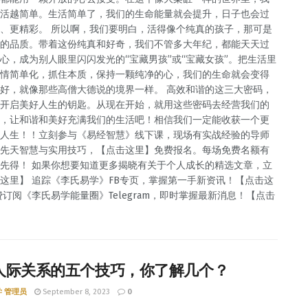
活越简单。生活简单了，我们的生命能量就会提升，日子也会过
、更精彩。 所以啊，我们要明白，活得像个纯真的孩子，那可是
的品质。带着这份纯真和好奇，我们不管多大年纪，都能天天过
心，成为别人眼里闪闪发光的“宝藏男孩”或“宝藏女孩”。把生活里
情简单化，抓住本质，保持一颗纯净的心，我们的生命就会变得
好，就像那些高僧大德说的境界一样。 高效和谐的这三大密码，
开启美好人生的钥匙。从现在开始，就用这些密码去经营我们的
，让和谐和美好充满我们的生活吧！相信我们一定能收获一个更
人生！！立刻参与《易经智慧》线下课，现场有实战经验的导师
先天智慧与实用技巧，【点击这里】免费报名。每场免费名额有
先得！ 如果你想要知道更多揭晓有关于个人成长的精选文章，立
这里】 追踪《李氏易学》FB专页，掌握第一手新资讯！【点击这
费订阅《李氏易学能量圈》Telegram，即时掌握最新消息！【点击
人际关系的五个技巧，你了解几个？
 管理员
September 8, 2023
0