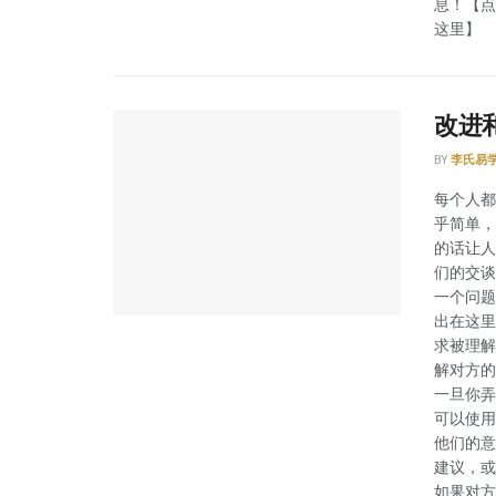
息！【点
这里】
改进
BY
李氏易学
每个人都
乎简单，
的话让人
们的交谈
一个问题
出在这里
求被理解
解对方的
一旦你弄
可以使用
他们的意
建议，或
如果对方