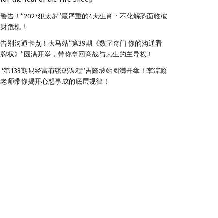
警告！“2027犯太岁”最严重的4大生肖：不化解恐面临破
财危机！
告别沟通卡点！大马站“第39期《数字奇门.你的沟通看
牌权》”圆满开举，带你拿回商战与人生的主导权！
“第138期易经富有密码课程”吉隆坡站圆满开举！李淙翰
老师带你揭开心想事成的底层规律！