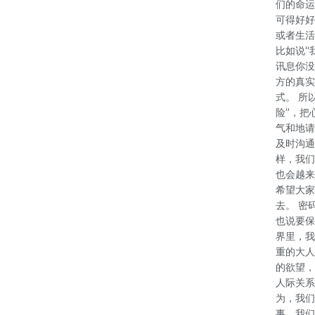
们的命运
可得好好
或者生活
比如说“
讯息你没
方的真实
式。 所
险”，把
气和地请
及时沟通
样，我们
也会越来
希望大家
去。 密
也说要保
界里，我
重的大人
的欲望，
人际关系
为，我们
事，我们