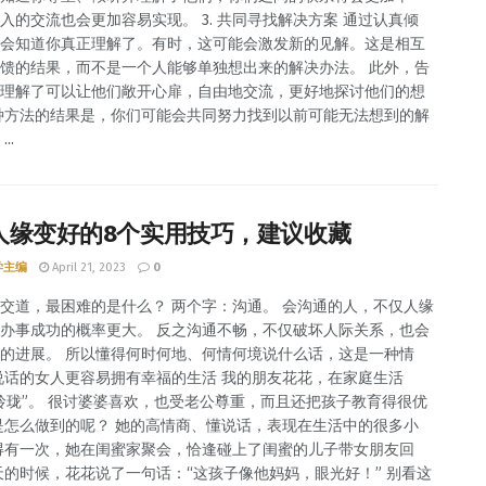
入的交流也会更加容易实现。 3. 共同寻找解决方案 通过认真倾
会知道你真正理解了。有时，这可能会激发新的见解。这是相互
馈的结果，而不是一个人能够单独想出来的解决办法。 此外，告
理解了可以让他们敞开心扉，自由地交流，更好地探讨他们的想
种方法的结果是，你们可能会共同努力找到以前可能无法想到的解
..
人缘变好的8个实用技巧，建议收藏
学主编
April 21, 2023
0
交道，最困难的是什么？ 两个字：沟通。 会沟通的人，不仅人缘
办事成功的概率更大。 反之沟通不畅，不仅破坏人际关系，也会
的进展。 所以懂得何时何地、何情何境说什么话，这是一种情
说话的女人更容易拥有幸福的生活 我的朋友花花，在家庭生活
玲珑”。 很讨婆婆喜欢，也受老公尊重，而且还把孩子教育得很优
是怎么做到的呢？ 她的高情商、懂说话，表现在生活中的很多小
得有一次，她在闺蜜家聚会，恰逢碰上了闺蜜的儿子带女朋友回
天的时候，花花说了一句话：“这孩子像他妈妈，眼光好！” 别看这