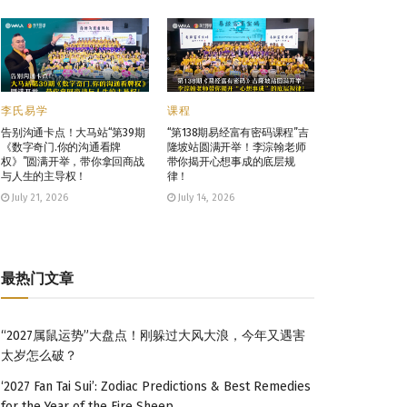
李氏易学
课程
告别沟通卡点！大马站“第39期
“第138期易经富有密码课程”吉
《数字奇门.你的沟通看牌
隆坡站圆满开举！李淙翰老师
权》”圆满开举，带你拿回商战
带你揭开心想事成的底层规
与人生的主导权！
律！
July 21, 2026
July 14, 2026
最热门文章
“2027属鼠运势”大盘点！刚躲过大风大浪，今年又遇害
太岁怎么破？
‘2027 Fan Tai Sui’: Zodiac Predictions & Best Remedies
for the Year of the Fire Sheep