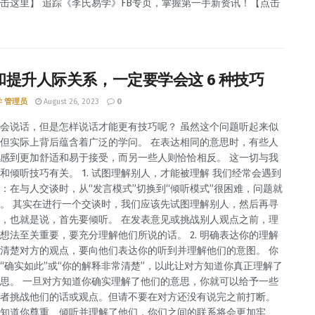
击这里】 追踪《李氏易学》FB专页，掌握第一手新资讯！【点击
和提升人际关系，一定要学会这 6 种技巧
 管理员
August 26, 2023
0
会说话，但是怎样说话才能更有技巧呢？ 虽然这个问题听起来似
但实际上背后蕴含着广泛的学问。 在表达相同的意思时，有些人
感到更加舒适和易于接受，而另一些人则恰恰相反。 这一切与我
和倾听技巧有关。 1. 试图理解别人，才能被理解 我们经常会遇到
：在与人交谈时，从“发言模式”切换到“倾听模式”很困难，问题就
。 其实在进行一个交谈时，我们应该先试图理解别人，然后再寻
，也就是说，首先要倾听。 在发表意见或挑战别人观点之前，理
想法至关重要，要充分理解他们所说的话。 2. 明确表达你的理解
清楚对方的观点，要向他们表达你的听到并理解他们的意图。 你
“确实如此”或“你的解释非常清楚”，以此让对方知道你真正理解了
思。 一旦对方知道你确实理解了他们的意思，你就可以给予一些
者挑战他们的话或观点。但请不要在对方还没有说完之前打断。
知道你尊重、倾听并理解了他们，你们之间的联系将会更加牢