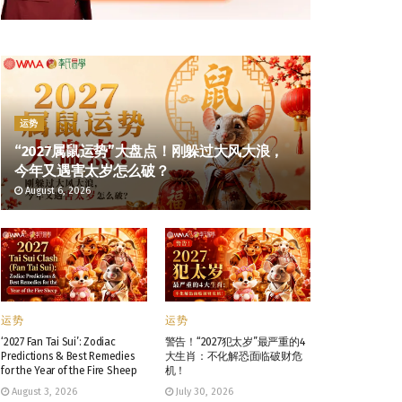
运势
“2027属鼠运势”大盘点！刚躲过大风大浪，
今年又遇害太岁怎么破？
August 6, 2026
运势
运势
‘2027 Fan Tai Sui’: Zodiac
警告！“2027犯太岁”最严重的4
Predictions & Best Remedies
大生肖：不化解恐面临破财危
for the Year of the Fire Sheep
机！
August 3, 2026
July 30, 2026