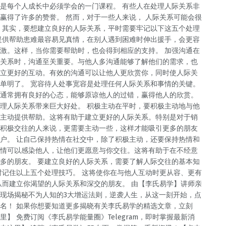
是每个人成长中必须学会的一门课程。 有些人在处理人际关系非
赢得了许多的赞誉。 然而，对于一些人来说， 人际关系可能会很
 其实，要想建立良好的人际关系，平时需要牢记以下这五个处理
提供帮助患难最容易见真情，在别人遇到困难时伸出援手，会更容
激。这样，当你需要帮助时，也会得到相应的支持。 加强沟通在
关系时，沟通至关重要。与他人多沟通能够了解他们的需求，也
立更好的互动。有效的沟通可以让他人更欣赏你，同时使人际关
单明了。 宽容待人处事宽容是处理任何人际关系和事情的关键。
通常拥有良好的心态，能够原谅他人的过错，赢得他人的欣赏。
理人际关系带来巨大好处。 积极主动在平时，要积极主动地与他
主动提供帮助。这将有助于建立更好的人际关系。特别是对于销
积极交往的人来说，更需要主动一些，这样才能吸引更多的朋友
户。 让自己保持热情在社交中，除了积极主动，还要保持热情和
情可以感染他人，让他们更愿意与你交往。这将有助于在不经意
多的朋友。 要建立良好的人际关系，需要了解人际交往的基本知
时记住以上五个处理技巧。 这将使你在与他人互动时更从容、更有
从而建立你渴望的人际关系和深交的朋友。 由【李氏易学】讲师亲
现场揭秘不为人知的3大增运法则，逆袭人生，从这一刻开始，点
名！ 如果你想要知道更多揭晓有关李氏易学的精选文章，立刻
里】 免费订阅《李氏易学能量圈》Telegram，即时掌握最新消