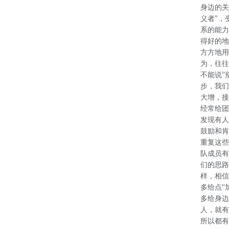
身边的关
义者”，
系的能力
得好的地
方方地用
为，往往
不能说“
步，我们
大增，接
经常给团
发现有人
鼓励和肯
重复这些
队成员有
们的思路
样，相信
多给点“
多给身边
人，就有
所以都有