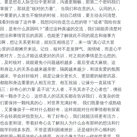
。要是想在人际交往中更和谐，沟通更顺畅，那第二个密码我们
掌握了，那就是“核对的力量”。 当我们和在意的人、认同的人，
中重要的人发生不愉快的时候，别自己瞎猜，要主动去问清楚。
我看到你做了这件事，我想问问你是怎么想的呀？”或者“我给你发
回，是有什么原因吗？”通过这种真诚的交流，我们就能弄清楚对
想法和事情背后的原因，也能更了解彼此不同的观念和做事方
以啊，想让关系更和谐，就别互相猜忌了，来一场“真心话大冒
心里的话都摊开来说。记住，核对不是发脾气、闹情绪，而是心平
教对方，怎么才能达成更好的共识，对之前的事情是怎么想的。
，及时核对，就能避免小问题越积越多，最后变成大麻烦。这
和身边人的关系会越来越亲密，隔阂越来越少，和谐友爱的氛围
越浓。学会好好核对，就是让缘分更长久、更甜蜜的秘密武器。
都能和身边重要的人相互欣赏、相互祝福，让缘分一直延续下
码三：好奇心的力量 孟子说“大人者，不失其赤子之心者也”，佛祖
有一颗赤子之心，这些圣人的话其实都在告诉我们，在复杂的世
们要保持一颗纯真的心，对世界充满好奇。 我们既要做个成熟稳
，又要像孩子一样对什么都好奇，这样就能对任何事情都有探索
不会轻易批评指责别人。有了好奇心，我们就能活得更有活力，
也会更和谐。带着好奇心去了解别人为什么会有那样的想法和行
能学到很多东西。不管是遇到困难挫折，还是碰到开心顺利的
都能用一颗开放的心去接受。在这个像大染缸一样的世界里，我