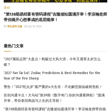
课程
“第138期易经富有密码课程”吉隆坡站圆满开举！李淙翰老师
带你揭开心想事成的底层规律！
BY
李氏易学主编
July 14, 2026
最热门文章
“2027属鼠运势”大盘点！刚躲过大风大浪，今年又遇害太岁怎么
破？
‘2027 Fan Tai Sui’: Zodiac Predictions & Best Remedies for the
Year of the Fire Sheep
警告！“2027犯太岁”最严重的4大生肖：不化解恐面临破财危机！
告别沟通卡点！大马站“第39期《数字奇门.你的沟通看牌权》”圆满
开举，带你拿回商战与人生的主导权！
“第138期易经富有密码课程”吉隆坡站圆满开举！李淙翰老师带你揭