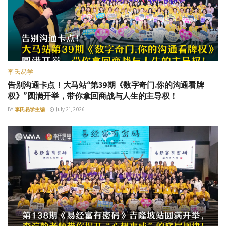
李氏易学
告别沟通卡点！大马站“第39期《数字奇门.你的沟通看牌
权》”圆满开举，带你拿回商战与人生的主导权！
BY
李氏易学主编
July 21, 2026