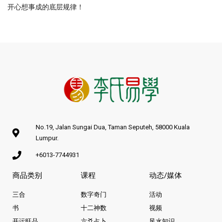
开心想事成的底层规律！
No.19, Jalan Sungai Dua, Taman Seputeh, 58000 Kuala
Lumpur.
+6013-7744931
商品类别
课程
动态/媒体
三合
数字奇门
活动
书
十二神数
视频
开运旺品
六爻占卜
风水知识