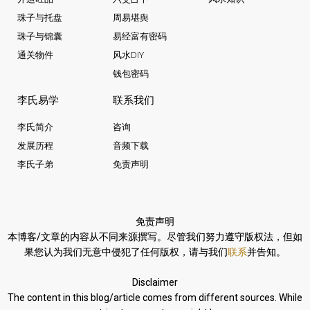
珠子与托盘
周易堪舆
珠子与锦囊
易经富有密码
通关物件
风水DIY
钱包密码
李氏易学
联系我们
李氏简介
咨询
发展历程
音频下载
李氏子弟
免责声明
免责声明
本博客/文章的内容从不同来源撰写。
尽管我们努力遵守版权法，
但如
果您认为我们无意中侵犯了任何版权，请与我们
联系
并告知。
Disclaimer
The content in this blog/article comes from different sources. While