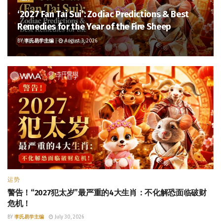
‘2027 Fan Tai Sui’: Zodiac Predictions & Best
Remedies for the Year of the Fire Sheep
BY
李氏易学主编
August 3, 2026
运势
警告！“2027犯太岁”最严重的4大生肖：不化解恐面临破财
危机！
BY
李氏易学主编
July 30, 2026