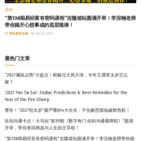
课程
“第138期易经富有密码课程”吉隆坡站圆满开举！李淙翰老师
带你揭开心想事成的底层规律！
BY
李氏易学主编
July 14, 2026
最热门文章
“2027属鼠运势”大盘点！刚躲过大风大浪，今年又遇害太岁怎么
破？
‘2027 Fan Tai Sui’: Zodiac Predictions & Best Remedies for the
Year of the Fire Sheep
警告！“2027犯太岁”最严重的4大生肖：不化解恐面临破财危机！
告别沟通卡点！大马站“第39期《数字奇门.你的沟通看牌权》”圆满
开举，带你拿回商战与人生的主导权！
“第138期易经富有密码课程”吉隆坡站圆满开举！李淙翰老师带你揭