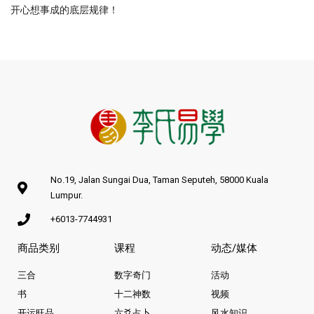
开心想事成的底层规律！
No.19, Jalan Sungai Dua, Taman Seputeh, 58000 Kuala
Lumpur.
+6013-7744931
商品类别
课程
动态/媒体
三合
数字奇门
活动
书
十二神数
视频
开运旺品
六爻占卜
风水知识