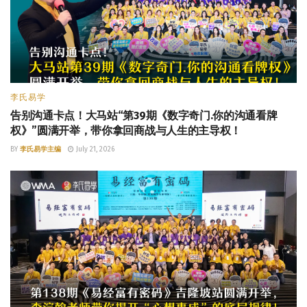
李氏易学
告别沟通卡点！大马站“第39期《数字奇门.你的沟通看牌
权》”圆满开举，带你拿回商战与人生的主导权！
BY
李氏易学主编
July 21, 2026